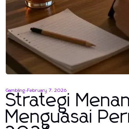
Gambling
-
February 7, 2026
Strategi Mena
Menguasai Per