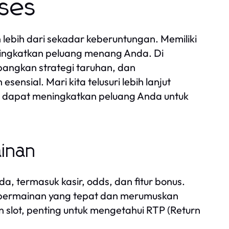
kses
 lebih dari sekadar keberuntungan. Memiliki
ningkatkan peluang menang Anda. Di
gkan strategi taruhan, dan
ensial. Mari kita telusuri lebih lanjut
 dapat meningkatkan peluang Anda untuk
inan
, termasuk kasir, odds, dan fitur bonus.
permainan yang tepat dan merumuskan
 slot, penting untuk mengetahui RTP (Return