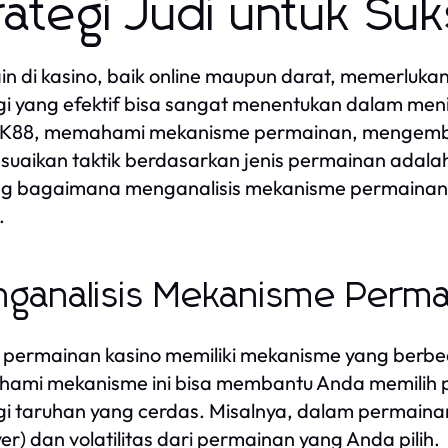
rategi Judi untuk Su
n di kasino, baik online maupun darat, memerlukan
gi yang efektif bisa sangat menentukan dalam me
88, memahami mekanisme permainan, mengemban
uaikan taktik berdasarkan jenis permainan adalah es
ng bagaimana menganalisis mekanisme permainan
.
ganalisis Mekanisme Perma
 permainan kasino memiliki mekanisme yang berbeda
ami mekanisme ini bisa membantu Anda memilih 
gi taruhan yang cerdas. Misalnya, dalam permainan
yer) dan volatilitas dari permainan yang Anda pilih.