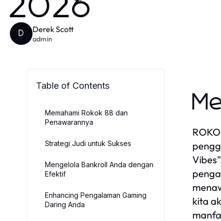
2026
Derek Scott
D
admin
Table of Contents
Me
Memahami Rokok 88 dan
Penawarannya
ROKOK
Strategi Judi untuk Sukses
penggu
Vibes
Mengelola Bankroll Anda dengan
pengal
Efektif
menawa
Enhancing Pengalaman Gaming
kita a
Daring Anda
manfaa