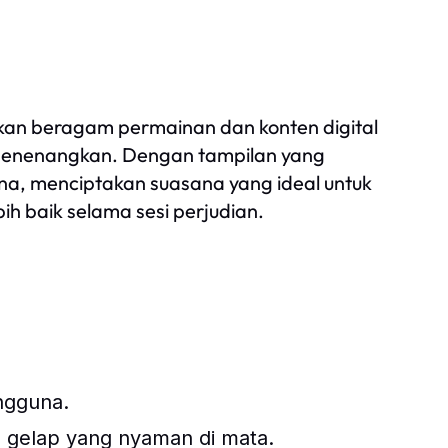
kan beragam permainan dan konten digital
menenangkan. Dengan tampilan yang
a, menciptakan suasana yang ideal untuk
ih baik selama sesi perjudian.
ngguna.
 gelap yang nyaman di mata.