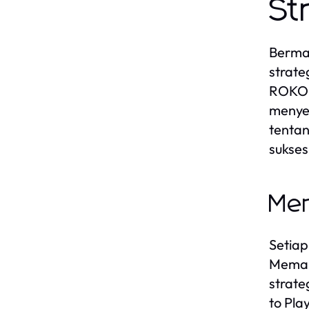
St
Bermai
strate
ROKOK
menyes
tenta
sukses
Men
Setiap
Memah
strate
to Pla