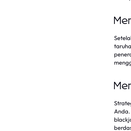
Men
Setel
taruha
penera
menggu
Men
Strate
Anda. 
blackj
berda