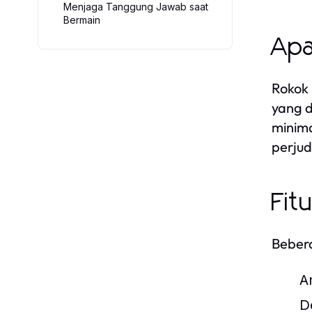
Menjaga Tanggung Jawab saat
Bermain
Apa
Rokok 
yang 
minim
perjud
Fit
Bebera
A
D