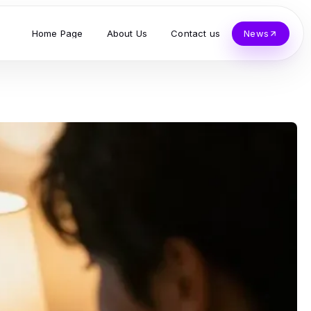
Home Page
About Us
Contact us
News