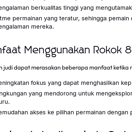
engalaman berkualitas tinggi yang mengutama
itme permainan yang teratur, sehingga pemain d
engalaman mereka.
faat Menggunakan Rokok 8
n judi dapat merasakan beberapa manfaat ketika
eningkatan fokus yang dapat menghasilkan kepu
ingkungan yang mendorong untuk mengeksplora
uru.
emudahan akses ke pilihan permainan dengan