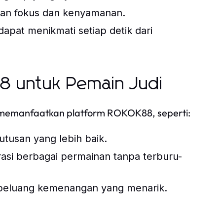
kan fokus dan kenyamanan.
apat menikmati setiap detik dari
8 untuk Pemain Judi
 memanfaatkan platform ROKOK88, seperti:
tusan yang lebih baik.
si berbagai permainan tanpa terburu-
 peluang kemenangan yang menarik.